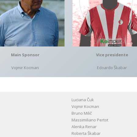
Vice presidente
Main Sponsor
Edoardo Škabar
Vojmir Kocman
Luciana Čuk
Vojmir Kocman
Bruno Milič
Massimiliano Pertot
Alenka Renar
Roberta Škabar