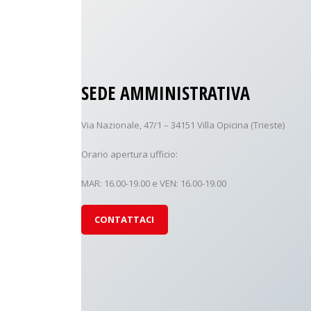
SEDE AMMINISTRATIVA
Via Nazionale, 47/1 – 34151 Villa Opicina (Trieste)
Orario apertura ufficio:
MAR: 16.00-19.00 e VEN: 16.00-19.00
CONTATTACI