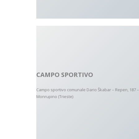
CAMPO SPORTIVO
Campo sportivo comunale Dario Škabar – Repen, 187 –
Monrupino (Trieste)