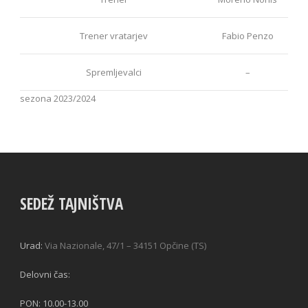
Trener vratarjev
Fabio Penzo
Spremljevalci
–
sezona 2023/2024
SEDEŽ TAJNIŠTVA
Urad:
Via Nazionale, 47/1 – 34151 Opčine (TS)
Delovni čas:
PON: 10.00-13.00