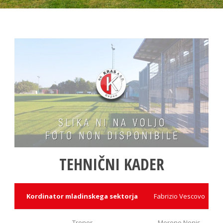
TEHNIČNI KADER
Kordinator mladinskega sektorja
Fabrizio Vescovo
Trener
Moreno Nonis